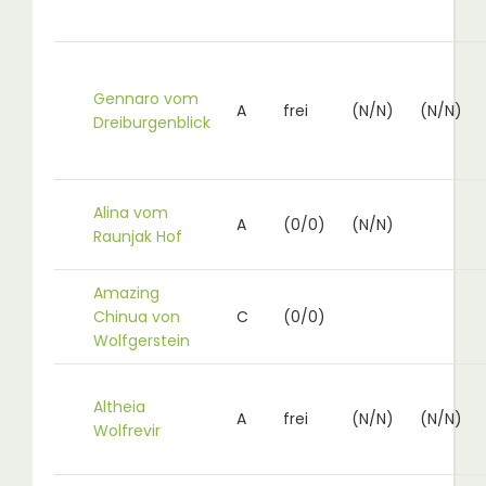
Gennaro vom
A
frei
(N/N)
(N/N)
Dreiburgenblick
Alina vom
A
(0/0)
(N/N)
Raunjak Hof
Amazing
Chinua von
C
(0/0)
Wolfgerstein
Altheia
A
frei
(N/N)
(N/N)
Wolfrevir