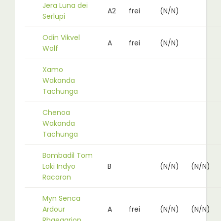
Jera Luna dei
A2
frei
(N/N)
Serlupi
Odin Vikvel
A
frei
(N/N)
Wolf
Xamo
Wakanda
Tachunga
Chenoa
Wakanda
Tachunga
Bombadil Tom
Loki Indyo
B
(N/N)
(N/N)
Racaron
Myn Senca
Ardour
A
frei
(N/N)
(N/N)
Rhaegarion