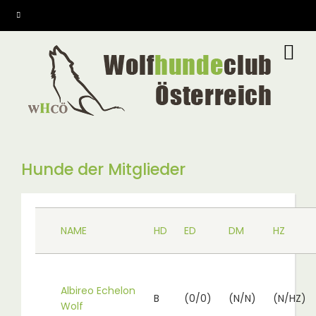
Direkt
zum
Inhalt
Hunde der Mitglieder
NAME
HD
ED
DM
HZ
Albireo Echelon
B
(0/0)
(N/N)
(N/HZ)
Wolf