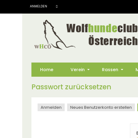
Direkt
ANMELDEN
zum
Inhalt
Home
Verein
Rassen
M
+
+
Passwort zurücksetzen
Anmelden
Neues Benutzerkonto erstellen
Primäre
Reiter